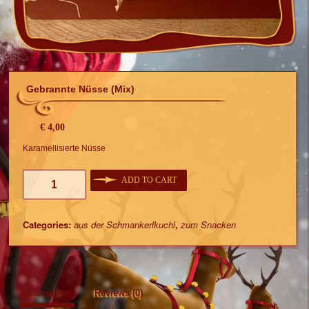
Gebrannte Nüsse (Mix)
€
4,00
Karamellisierte Nüsse
Gebrannte
ADD TO CART
Nüsse
(Mix)
quantity
Categories:
aus der Schmankerlkuchl
,
zum Snacken
Description
Reviews (0)